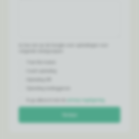
Ja, hou me op de hoogte over opleidingen voor
volgende doelgroepen:
Train the trainer
Coach opleiding
Opleiding HR
Opleiding leidinggeven
Ik ga akkoord met de
privacy regelgeving
Verstuur