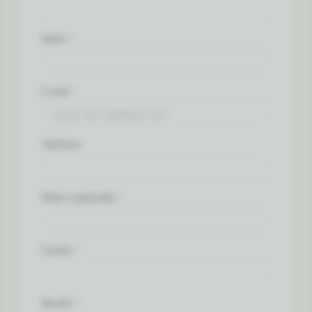
Naam: *
E-mail: *
Telefoon:
Naam organisatie: *
Functie: *
Bericht: *