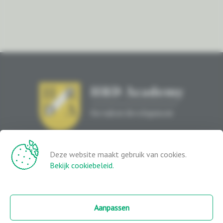
Opleidingen
In Company
Deze website maakt gebruik van cookies.
Blog
Over ons
Bekijk cookiebeleid.
Vacatures
Het Leerklooster
Veelgestelde vragen
Onze trainers
Aanpassen