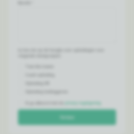
Bericht: *
Ja, hou me op de hoogte over opleidingen voor
volgende doelgroepen:
Train the trainer
Coach opleiding
Opleiding HR
Opleiding leidinggeven
Ik ga akkoord met de
privacy regelgeving
Verstuur