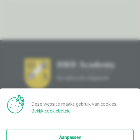
Opleidingen
In Company
Deze website maakt gebruik van cookies.
Blog
Over ons
Bekijk cookiebeleid.
Vacatures
Het Leerklooster
Veelgestelde vragen
Onze trainers
Aanpassen