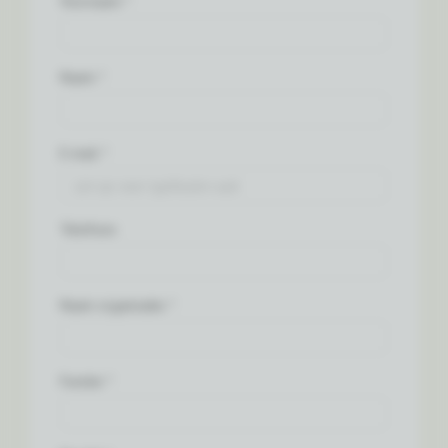
Voornaam: *
Naam: *
E-mail: *
Telefoon:
Naam organisatie: *
Functie: *